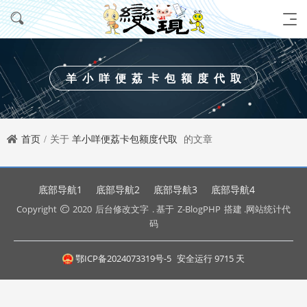
羊小咩便荔卡包额度代取
首页
关于
羊小咩便荔卡包额度代取
的文章
底部导航1
底部导航2
底部导航3
底部导航4
Copyright
2020
后台修改文字
. 基于
Z-BlogPHP
搭建 .网站统计代
码
鄂ICP备2024073319号-5
安全运行
9715
天